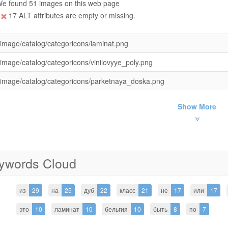
e found 51 images on this web page
17 ALT attributes are empty or missing.
image/catalog/categoricons/laminat.png
image/catalog/categoricons/vinilovyye_poly.png
image/catalog/categoricons/parketnaya_doska.png
Show More
ywords Cloud
из
29
на
25
дуб
22
класс
21
не
17
или
17
это
10
ламинат
10
бельгия
10
быть
8
по
7