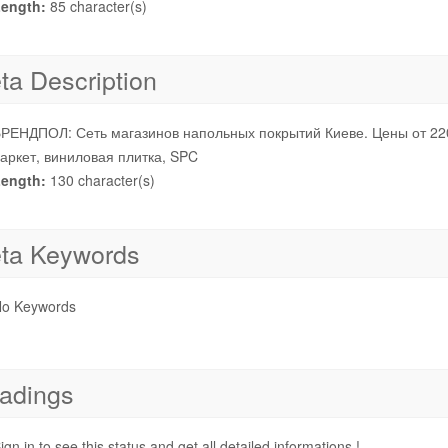
ength:
85 character(s)
ta Description
РЕНДПОЛ: Сеть магазинов напольных покрытий Киеве. Цены от 220
аркет, виниловая плитка, SPC
ength:
130 character(s)
ta Keywords
o Keywords
adings
ign in to see this status and get all detailed informations !