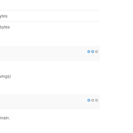
ytes
bytes
vings)
omain.