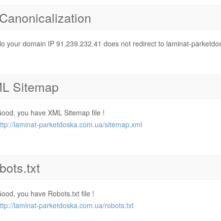
 Canonicalization
o your domain IP 91.239.232.41 does not redirect to laminat-parketd
L Sitemap
ood, you have XML Sitemap file !
ttp://laminat-parketdoska.com.ua/sitemap.xml
bots.txt
ood, you have Robots.txt file !
ttp://laminat-parketdoska.com.ua/robots.txt