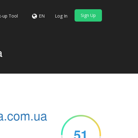
Sign Up
-up Tool
EN
Log In
a
a.com.ua
51