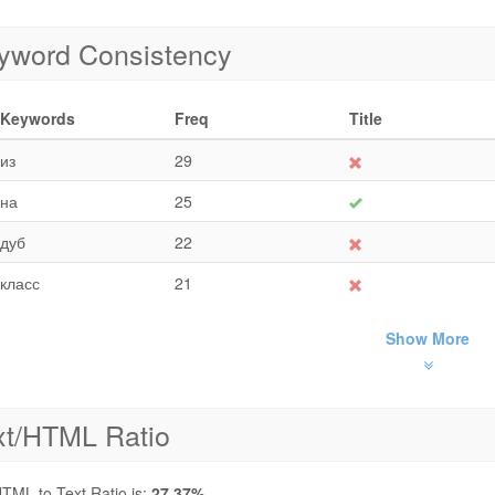
yword Consistency
Keywords
Freq
Title
из
29
на
25
дуб
22
класс
21
Show More
xt/HTML Ratio
TML to Text Ratio is:
27.37%