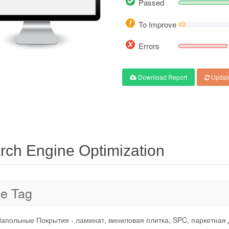
Passed
To Improve
Errors
Download Report
Updat
rch Engine Optimization
le Tag
апольные Покрытия - ламинат, виниловая плитка, SPC, паркетна