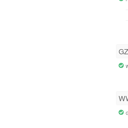
GZ
W
WW
G