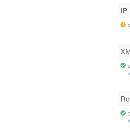
IP
N
XM
G
h
Ro
G
h