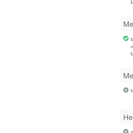
L
Me
Б
п
L
Me
N
He
S