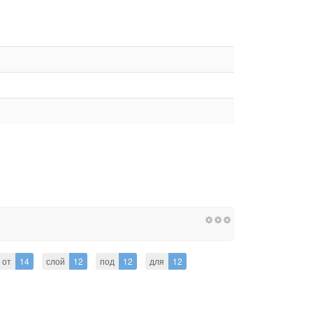
от
14
слой
12
под
12
для
12