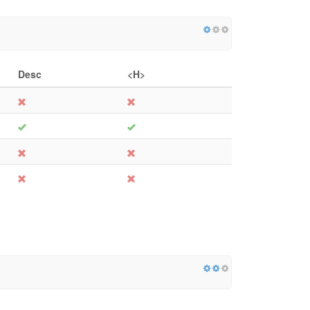
Desc
<H>